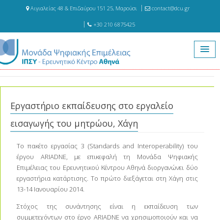
Αιγιαλείας 48 & Επιδαύρου 151 25, Μαρούσι
contact@dcu.gr
+30 210 6875425
Αρχική
Εκδηλώσεις
Εργαστήριο εκπαίδευσης στο εργαλείο εισαγωγής του μητρώου, Χάγη
Εργαστήριο εκπαίδευσης στο εργαλείο
εισαγωγής του μητρώου, Χάγη
Το πακέτο εργασίας 3 (Standards and Interoperability) του
έργου ARIADNE, με επικεφαλή τη Μονάδα Ψηφιακής
Επιμέλειας του Ερευνητικού Κέντρου Αθηνά διοργανώνει δύο
εργαστήρια κατάρτισης. Το πρώτο διεξάγεται στη Χάγη στις
13-14 Ιανουαρίου 2014.
Στόχος της συνάντησης είναι η εκπαίδευση των
συμμετεχόντων στο έργο ARIADNE να χρησιμοποιούν και να