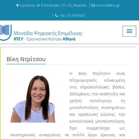
Αιγιαλείας 48 & Επιδαύρου 151 25, Μαρούσι
contact@dcu.gr
+30 210 6875425
Αρχική
Στελέχωση
Βίκη Ντρίτσου
Βίκη Ντρίτσου
Η Βίκη Ντρίτσου είναι
πληροφορικός ειδικευμένη
στις σημασιολογικές βάσεις
δεδομένων, την ανάπτυξη και
χρήση οντολογιών, τη
μοντελοποίηση συστημάτων
και οργάνωση γνώσης, την
εννοιολογική μοντελοποίηση.
Έχει συμμετάσχει ως
επιστημονική συνεργάτης σε πολλά έργα έρευνας και