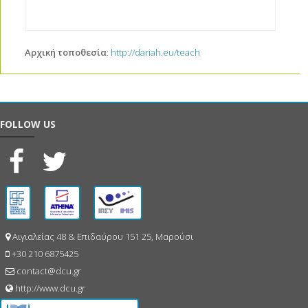
Αρχική τοποθεσία
:
http://dariah.eu/teach
FOLLOW US
Αιγιαλείας 48 & Επιδαύρου 151 25, Μαρούσι
+30 210 6875425
contact@dcu.gr
http://www.dcu.gr