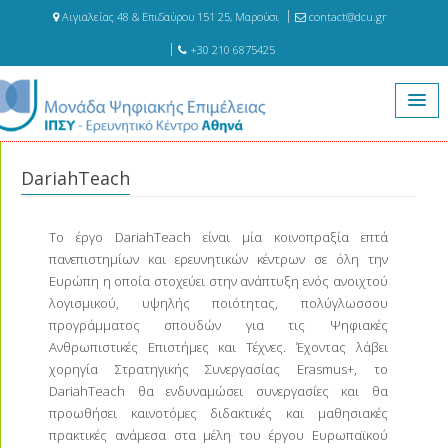
Αιγιαλείας 48 & Επιδαύρου 151 25, Μαρούσι
contact@dcu.gr
+30 210 6875425
Αρχική
Έργα
DariahTeach
DariahTeach
Το έργο DariahTeach είναι μία κοινοπραξία επτά
πανεπιστημίων και ερευνητικών κέντρων σε όλη την
Ευρώπη η οποία στοχεύει στην ανάπτυξη ενός ανοιχτού
λογισμικού, υψηλής ποιότητας, πολύγλωσσου
προγράμματος σπουδών για τις Ψηφιακές
Ανθρωπιστικές Επιστήμες και Τέχνες. Έχοντας λάβει
χορηγία Στρατηγικής Συνεργασίας Erasmus+, το
DariahTeach θα ενδυναμώσει συνεργασίες και θα
προωθήσει καινοτόμες διδακτικές και μαθησιακές
πρακτικές ανάμεσα στα μέλη του έργου Ευρωπαϊκού