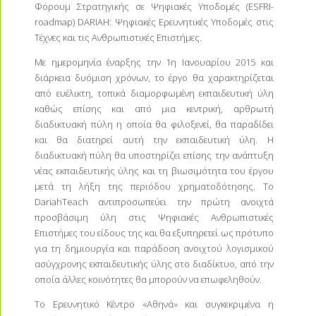
Φόρουμ Στρατηγικής σε Ψηφιακές Υποδομές (ESFRI-
roadmap) DARIAH: Ψηφιακές Ερευνητικές Υποδομές στις
Τέχνες και τις Ανθρωπιστικές Επιστήμες.
Με ημερομηνία έναρξης την 1η Ιανουαρίου 2015 και
διάρκεια δυόμιση χρόνων, το έργο θα χαρακτηρίζεται
από ευέλικτη, τοπικά διαμορφωμένη εκπαιδευτική ύλη
καθώς επίσης και από μια κεντρική, αρθρωτή
διαδικτυακή πύλη η οποία θα φιλοξενεί, θα παραδίδει
και θα διατηρεί αυτή την εκπαιδευτική ύλη. Η
διαδικτυακή πύλη θα υποστηρίζει επίσης την ανάπτυξη
νέας εκπαιδευτικής ύλης και τη βιωσιμότητα του έργου
μετά τη λήξη της περιόδου χρηματοδότησης. Το
DariahTeach αντιπροσωπεύει την πρώτη ανοιχτά
προσβάσιμη ύλη στις Ψηφιακές Ανθρωπιστικές
Επιστήμες του είδους της και θα εξυπηρετεί ως πρότυπο
για τη δημιουργία και παράδοση ανοιχτού λογισμικού
ασύγχρονης εκπαιδευτικής ύλης στο διαδίκτυο, από την
οποία άλλες κοινότητες θα μπορούν να επωφεληθούν.
Το Ερευνητικό Κέντρο «Αθηνά» και συγκεκριμένα η