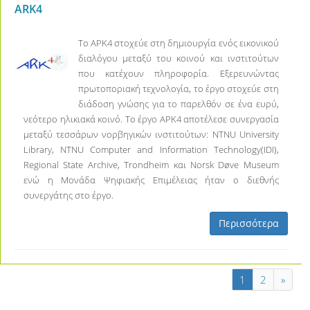
ARK4
Το ΑΡΚ4 στοχεύε στη δημιουργία ενός εικονικού
διαλόγου μεταξύ του κοινού και ινστιτούτων
που κατέχουν πληροφορία. Εξερευνώντας
πρωτοποριακή τεχνολογία, το έργο στοχεύε στη
διάδοση γνώσης για το παρελθόν σε ένα ευρύ,
νεότερο ηλικιακά κοινό. Το έργο ΑΡΚ4 αποτέλεσε συνεργασία
μεταξύ τεσσάρων νορβηγικών ινστιτούτων: NTNU University
Library, NTNU Computer and Information Technology(IDI),
Regional State Archive, Trondheim και Norsk Døve Museum
ενώ η Μονάδα Ψηφιακής Επιμέλειας ήταν ο διεθνής
συνεργάτης στο έργο.
Περισσότερα
1
2
»