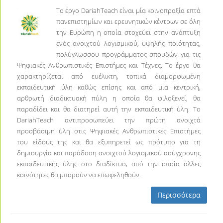
Το έργο DariahTeach είναι μία κοινοπραξία επτά
πανεπιστημίων και ερευνητικών κέντρων σε όλη
την Ευρώπη η οποία στοχεύει στην ανάπτυξη
ενός ανοιχτού λογισμικού, υψηλής ποιότητας,
πολύγλωσσου προγράμματος σπουδών για τις
Ψηφιακές Ανθρωπιστικές Επιστήμες και Τέχνες. Το έργο θα
χαρακτηρίζεται από ευέλικτη, τοπικά διαμορφωμένη
εκπαιδευτική ύλη καθώς επίσης και από μια κεντρική,
αρθρωτή διαδικτυακή πύλη η οποία θα φιλοξενεί, θα
παραδίδει και θα διατηρεί αυτή την εκπαιδευτική ύλη. Το
DariahTeach αντιπροσωπεύει την πρώτη ανοιχτά
προσβάσιμη ύλη στις Ψηφιακές Ανθρωπιστικές Επιστήμες
του είδους της και θα εξυπηρετεί ως πρότυπο για τη
δημιουργία και παράδοση ανοιχτού λογισμικού ασύγχρονης
εκπαιδευτικής ύλης στο διαδίκτυο, από την οποία άλλες
κοινότητες θα μπορούν να επωφεληθούν.
Περισσότερα