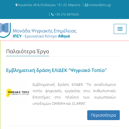
Αιγιαλείας 48 & Επιδαύρου 151 25, Μαρούσι
contact@dcu.gr
+30 210 6875425
Αρχική
Παλαιότερα Έργα
Παλαιότερα Έργα
Εμβληματική δράση ΕΛΙΔΕΚ "Ψηφιακό Τοπίο"
Εμβληματική δράση ΕΛΙΔΕΚ “Το αναδυόμενο
τοπίο ψηφιακής εργασίας στις Ανθωπιστικές
Επιστήμες στο πλαίσιο των ευρωπαϊκών
υποδομών DARIAH και CLARIN”.
Περισσότερα