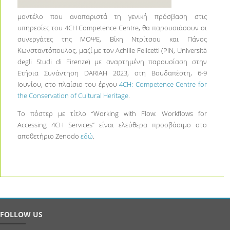
μοντέλο που αναπαριστά τη γενική πρόσβαση στις
υπηρεσίες του 4CH Competence Centre, θα παρουσιάσουν οι
συνεργάτες της ΜΟΨΕ, Βίκη Ντρίτσου και Πάνος
Κωνσταντόπουλος, μαζί με τον Achille Felicetti (PIN, Università
degli Studi di Firenze) με αναρτημένη παρουσίαση στην
Ετήσια Συνάντηση DARIAH 2023, στη Βουδαπέστη, 6-9
Ιουνίου, στο πλαίσιο του έργου
4CH: Competence Centre for
the Conservation of Cultural Heritage
.
Το πόστερ με τίτλο “Working with Flow: Workflows for
Accessing 4CH Services” είναι ελεύθερα προσβάσιμο στο
αποθετήριο Zenodo
εδώ
.
FOLLOW US