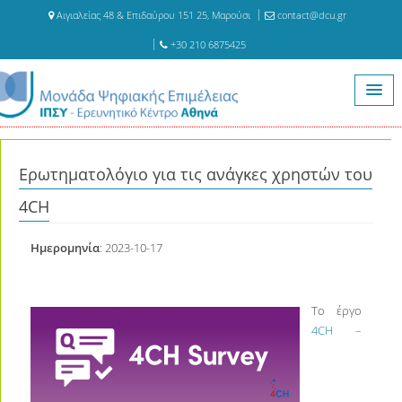
Αιγιαλείας 48 & Επιδαύρου 151 25, Μαρούσι
contact@dcu.gr
+30 210 6875425
Αρχική
Νέα
Ερωτηματολόγιο για τις ανάγκες χρηστών του 4CH
Ερωτηματολόγιο για τις ανάγκες χρηστών του
4CH
Ημερομηνία
: 2023-10-17
Το έργο
4CH –