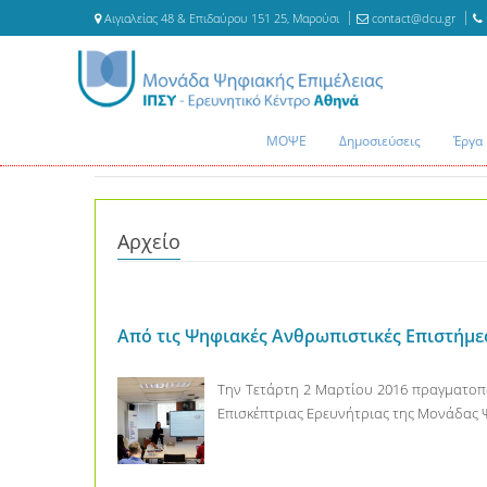
Αιγιαλείας 48 & Επιδαύρου 151 25, Μαρούσι
contact@dcu.gr
ΜΟΨΕ
Δημοσιεύσεις
Έργα
Αρχείο
Από τις Ψηφιακές Ανθρωπιστικές Επιστήμες
Την Τετάρτη 2 Μαρτίου 2016 πραγματοπο
Επισκέπτριας Ερευνήτριας της Μονάδας Ψη