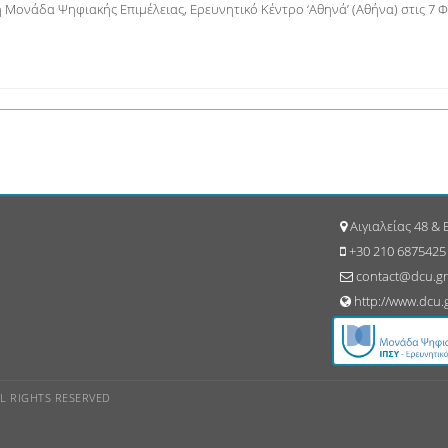
Μονάδα Ψηφιακής Επιμέλειας, Ερευνητικό Κέντρο ‘Αθηνά’ (Αθήνα) στις 7 
Αιγιαλείας 48 &
+30 210 6875425
contact@dcu.gr
http://www.dcu.
ALL RIGHTS RESERVED