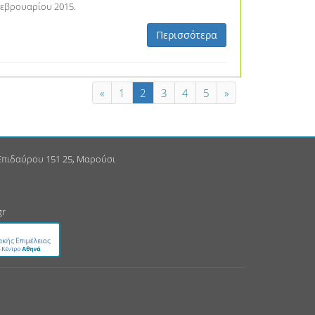
Φεβρουαρίου 2015.
Περισσότερα
«
1
2
3
4
5
»
 Επιδαύρου 151 25, Μαρούσι
gr