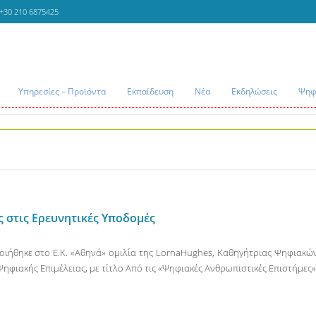
+30 210 6875425
Υπηρεσίες – Προϊόντα
Εκπαίδευση
Νέα
Εκδηλώσεις
Ψηφι
 στις Ερευνητικές Υποδομές
ιήθηκε στο Ε.Κ. «Αθηνά» ομιλία της LornaHughes, Καθηγήτριας Ψηφιακών 
φιακής Επιμέλειας, με τίτλο Από τις «Ψηφιακές Ανθρωπιστικές Επιστήμες»