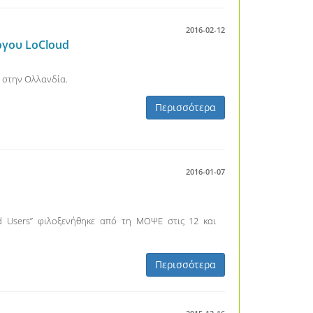
2016-02-12
έργου LoCloud
” στην Ολλανδία.
Περισσότερα
2016-01-07
and Users” φιλοξενήθηκε από τη ΜΟΨΕ στις 12 και
Περισσότερα