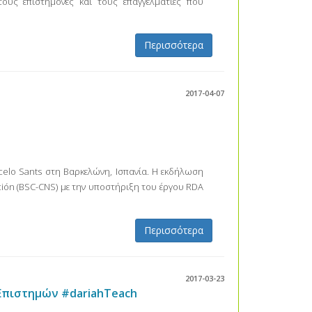
ους επιστήμονες και τους επαγγελματίες που
Περισσότερα
2017-04-07
celo Sants στη Βαρκελώνη, Ισπανία. Η εκδήλωση
ión (BSC-CNS) με την υποστήριξη του έργου RDA
Περισσότερα
2017-03-23
Επιστημών #dariahTeach