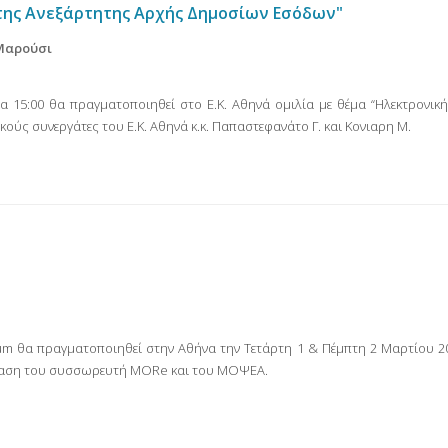
 της Ανεξάρτητης Αρχής Δημοσίων Εσόδων"
 Μαρούσι
α 15:00 θα πραγματοποιηθεί στο Ε.Κ. Αθηνά ομιλία με θέμα “Ηλεκτρονι
κούς συνεργάτες του Ε.Κ. Αθηνά κ.κ. Παπαστεφανάτο Γ. και Κονιαρη Μ.
rum θα πραγματοποιηθεί στην Αθήνα την Τετάρτη 1 & Πέμπτη 2 Μαρτίου 2
σίαση του συσσωρευτή MORe και του ΜΟΨΕΑ.