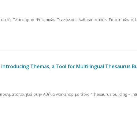
ιδευτική Πλατφόρμα Ψηφιακών Τεχνών και Ανθρωπιστικών Επιστημών #da
ntroducing Themas, a Tool for Multilingual Thesaurus Bu
πραγματοποιηθεί στην Αθήνα workshop με τίτλο “Thesaurus building – I