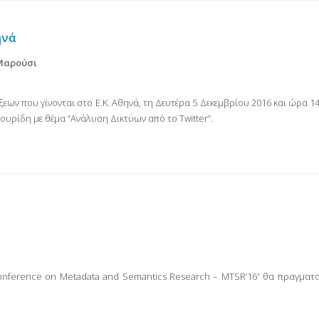
ηνά
 Μαρούσι
εων που γίνονται στο Ε.Κ. Αθηνά, τη Δευτέρα 5 Δεκεμβρίου 2016 και ώρα 1
ρίδη με θέμα “Ανάλυση Δικτύων από το Twitter”.
 Conference on Metadata and Semantics Research – MTSR’16” θα πραγματο