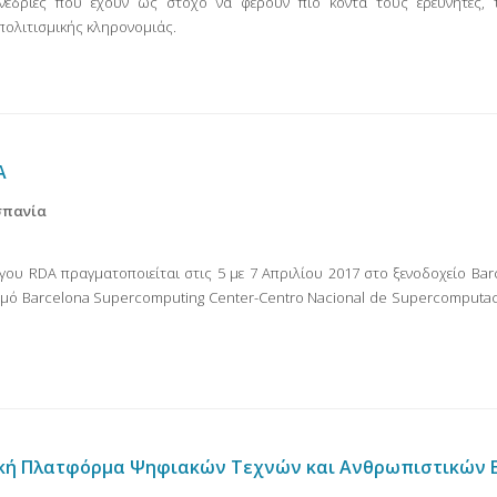
νεδρίες που έχουν ως στόχο να φέρουν πιο κοντά τους ερευνητές, τ
πολιτισμικής κληρονομιάς.
A
Ισπανία
ου RDA πραγματοποιείται στις 5 με 7 Απριλίου 2017 στο ξενοδοχείο Bar
σμό Barcelona Supercomputing Center-Centro Nacional de Supercomputac
τική Πλατφόρμα Ψηφιακών Τεχνών και Ανθρωπιστικών 